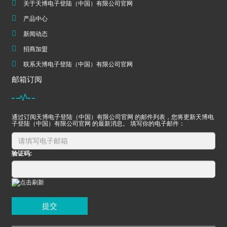
关于天博电子登陆（中国）有限公司官网
产品中心
新闻动态
招商加盟
联系天博电子登陆（中国）有限公司官网
邮箱订阅
通过订阅天博电子登陆（中国）有限公司官网 的邮件列表，您将更新天博电
子登陆（中国）有限公司官网 的最新消息。 填写你的电子邮件：
验证码:
提交