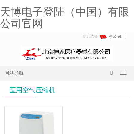
天博电子登陆（中国）有限
公司官网
语言选择:
网站导航
Toggl
navig
医用空气压缩机