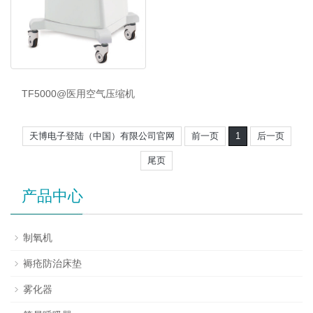
TF5000@医用空气压缩机
天博电子登陆（中国）有限公司官网
前一页
1
后一页
尾页
产品中心
制氧机
褥疮防治床垫
雾化器