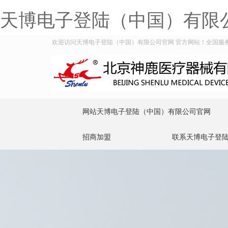
天博电子登陆（中国）有限
欢迎访问天博电子登陆（中国）有限公司官网 官方网站！全国服务热线：
网站天博电子登陆（中国）有限公司官网
招商加盟
联系天博电子登