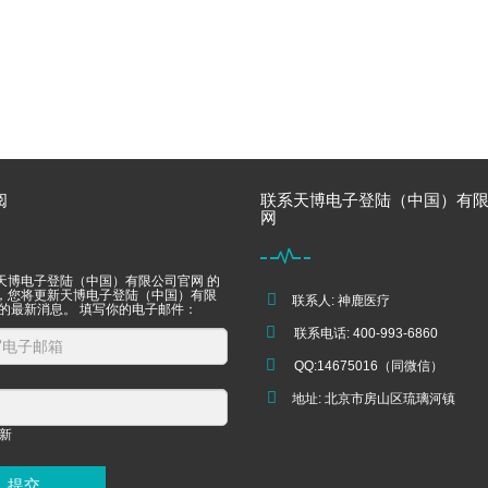
阅
联系天博电子登陆（中国）有
网
天博电子登陆（中国）有限公司官网 的
，您将更新天博电子登陆（中国）有限
联系人: 神鹿医疗
 的最新消息。 填写你的电子邮件：
联系电话: 400-993-6860
QQ:14675016（同微信）
地址: 北京市房山区琉璃河镇
提交