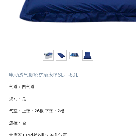
电动透气褥疮防治床垫SL-F-601
气道：四气道
波动：是
气室：上垫：26根 下垫：2根
遥控：否
带床罩 CPR快速排气 智能气泵